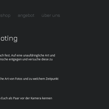
kshop
angebot
über uns
oting
ch fest. Auf eine unaufdringliche Art und
ünsche entgegen und versuche diese zu
lche Art von Fotos und zu welchem Zeitpunkt
h Euch als Paar vor der Kamera kennen