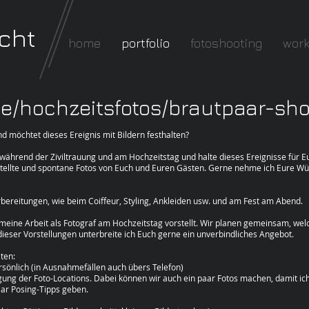
cht
home
portfolio
fotoshooting
wor
e/hochzeitsfotos/brautpaar-sho
d möchtet dieses Ereignis mit Bildern festhalten?
 während der Ziviltrauung und am Hochzeitstag und halte dieses Ereignisse für Eu
tellte und spontane Fotos von Euch und Euren Gästen. Gerne nehme ich Eure W
bereitungen, wie beim Coiffeur, Styling, Ankleiden usw. und am Fest am Abend.
 meine Arbeit als Fotograf am Hochzeitstag vorstellt. Wir planen gemeinsam, we
dieser Vorstellungen unterbreite ich Euch gerne ein unverbindliches Angebot.
ten:
önlich (in Ausnahmefällen auch übers Telefon)
ng der Foto-Locations. Dabei können wir auch ein paar Fotos machen, damit ic
aar Posing-Tipps geben.