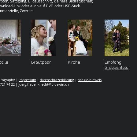
rbton, Sättigung, Bildausschnitt, kleinere Bildretuschen)
Download-Link oder auch auf DVD oder USB-Stick
ommerzielle, Zwecke
tails
Brautpaar
Kirche
Empfang
Gruppenfoto
hotography |
impressum
|
datenschutzerklärung
|
cookie-hinweis
 721 74 22 |
juerg.frauenknecht@bluewin.ch