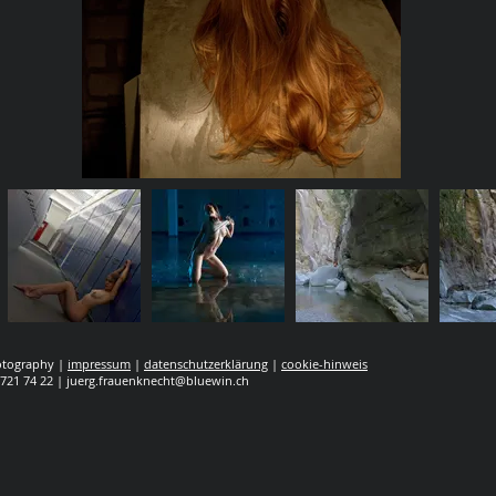
hotography |
impressum
|
datenschutzerklärung
|
cookie-hinweis
 721 74 22 |
juerg.frauenknecht@bluewin.ch