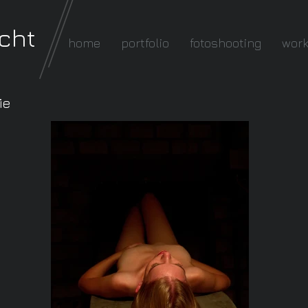
cht
home
portfolio
fotoshooting
wor
ie