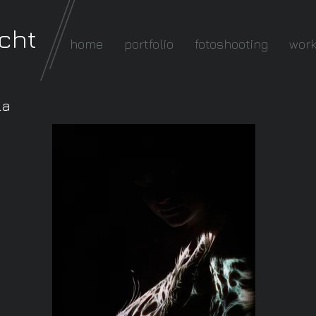
cht
home
portfolio
fotoshooting
wor
la