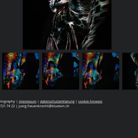
hotography |
impressum
|
datenschutzerklärung
|
cookie-hinweis
 721 74 22 |
juerg.frauenknecht@bluewin.ch