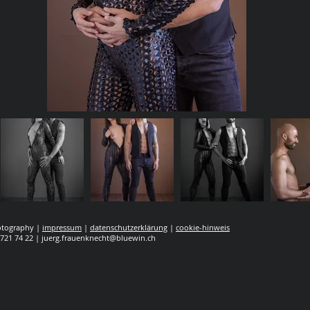
hotography |
impressum
|
datenschutzerklärung
|
cookie-hinweis
 721 74 22 |
juerg.frauenknecht@bluewin.ch