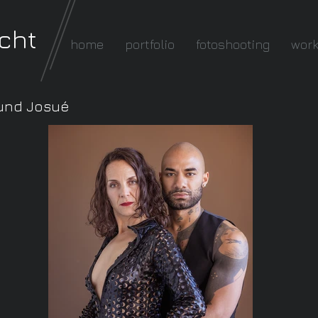
cht
home
portfolio
fotoshooting
wor
 und Josué