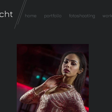
cht
home
portfolio
fotoshooting
wor