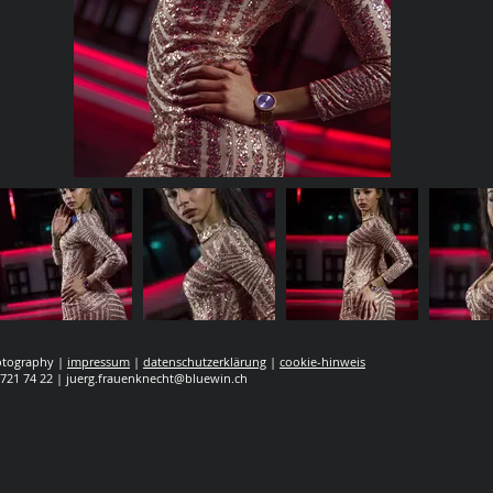
hotography |
impressum
|
datenschutzerklärung
|
cookie-hinweis
 721 74 22 |
juerg.frauenknecht@bluewin.ch